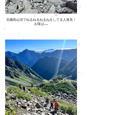
北穗高山頂でねるねるねるねをしてる人発見！
お味は....