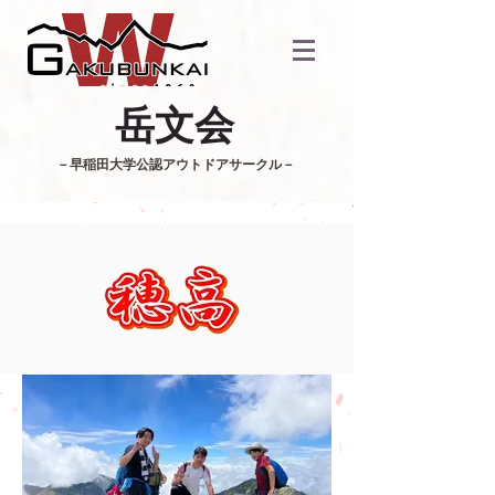
​岳文会
​－早稲田大学公認アウトドアサークル－