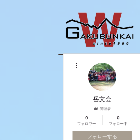
ホーム
岳文会とは
その他
岳文会
管理者
0
0
フォロワー
フォロー中
フォローする