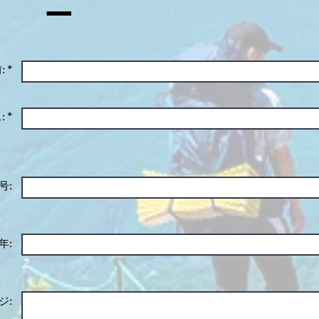
ー
 *
 *
号:
年:
ジ: