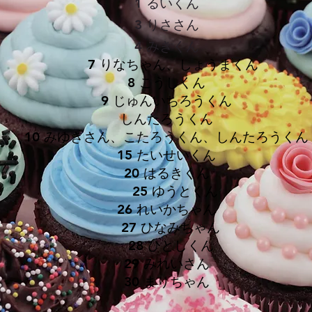
​1 るいくん
3 りささん
4 みきくん
7 りなちゃん、しょうまくん
8 こうしくん
9 じゅんいちろうくん
しんたろうくん
10 みゆきさん、こたろうくん、しんたろうくん
15 たいせいくん
20 はるきくん
25 ゆうとくん
26 れいかちゃん
27 ひなみちゃん
​28 ひとしくん
29 みれいさん
​30 まりちゃん