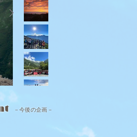
ent
－今後の企画－