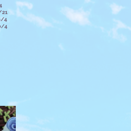
4
/21
/4
/4