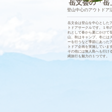
岳文会の「岳
​登山中心のアウトドア
岳文会は登山を中心とした
トドアサークルです。１年
れとして春から夏にかけて
山、秋はキャンプ、冬には
ーを行うなど季節にあった
トドア企画を実施していま
その他には無人島へも行け
縄旅行も魅力の１つです。