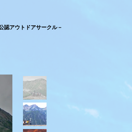
学公認アウトドアサークル－
rds of 2026
OB・OG