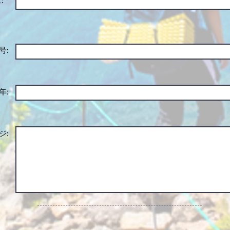
 *
号:
年:
ジ: