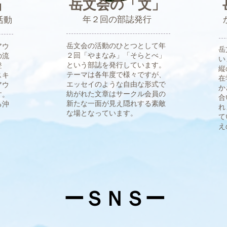
岳文会の「文」
」
年２回の部誌発行
活動
岳文会の活動のひとつとして年
アウ
岳
２回「やまなみ」「そらとべ」
の流
い
という部誌を発行しています。
登
縦
テーマは各年度で様々ですが、​
スキ
在
エッセイのような自由な形式で
アウ
か
紡がれた文章はサークル会員の
す。
合
新たな一面が見え隠れする素敵
る沖
れ
な場となっています。
て
え
​ーＳＮＳー