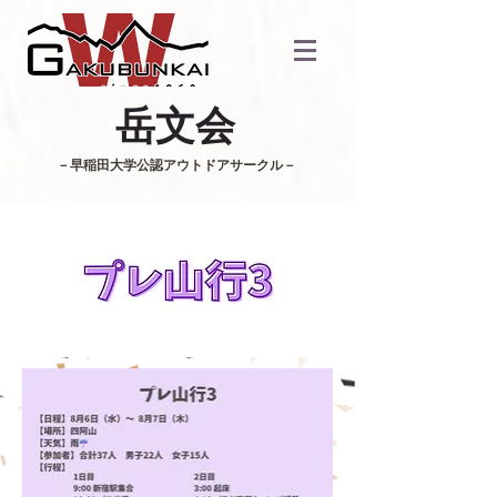
​岳文会
​－早稲田大学公認アウトドアサークル－