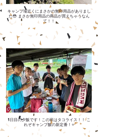
キャンプ場近くにまさかの無印用品がありまし
た😳 まさか無印用品の商品が買えちゃうなん
て！！
1日目の夕飯です！この班はタコライス！！ こ
れぞキャンプ飯の新定番！⭐️