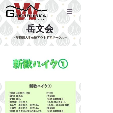
​岳文会
​－早稲田大学公認アウトドアサークル－