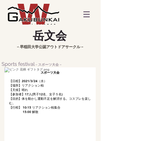
​岳文会
​－早稲田大学公認アウトドアサークル－
Sports festival
－スポーツ大会－
スポーツ大会
【日程】2021/3/24（水）
【場所】リアクション柏
【天候】晴れ
【参加者】17人(男子12名、女子５名)
【目的】体を動かし運動不足を解消する。コスプレを楽し
む。
​【行程】 10:15 リアクション柏集合
15:00 解散