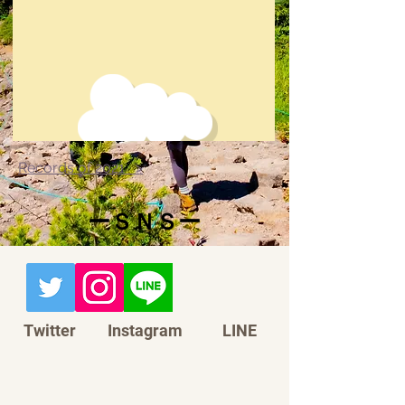
Records of 2021 >
​ーＳＮＳー
Twitter
Instagram
LINE