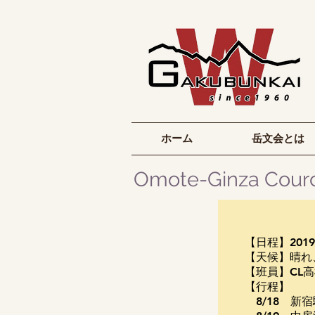
ホーム
岳文会とは
Omote-Ginza Cour
【日程】
2019
【天候】晴れ
【班員】
CL高
​【行程】
8/18
新宿