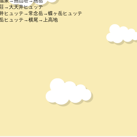
房温泉→燕山荘→燕岳
山荘→大天井ヒュッテ
天井ヒュッテ→常念岳→蝶ヶ岳ヒュッテ
蝶ヶ岳ヒュッテ→横尾→上高地