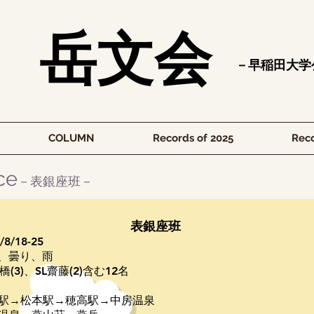
​岳文会
​－早稲田大
COLUMN
Records of 2025
Reco
ce
－表銀座班－
表銀座班
/8/18-25
、曇り、雨
橋(3)、SL齋藤(2)含む12名
駅→松本駅→穂高駅→中房温泉