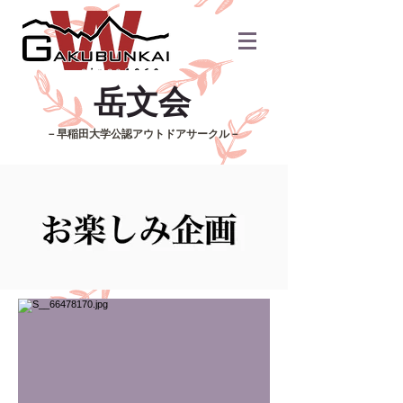
​岳文会
​－早稲田大学公認アウトドアサークル－