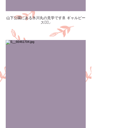
山下公園にある氷川丸の見学です🚢 ギャルピー
ス✌🏻️⸝