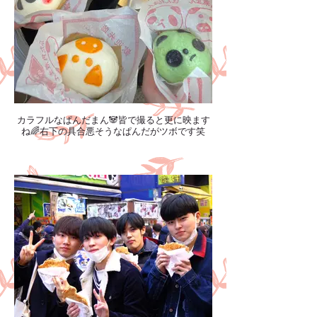
カラフルなぱんだまん🐼皆で撮ると更に映ます
ね🌈右下の具合悪そうなぱんだがツボです笑