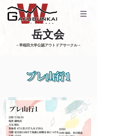
​岳文会
​－早稲田大学公認アウトドアサークル－