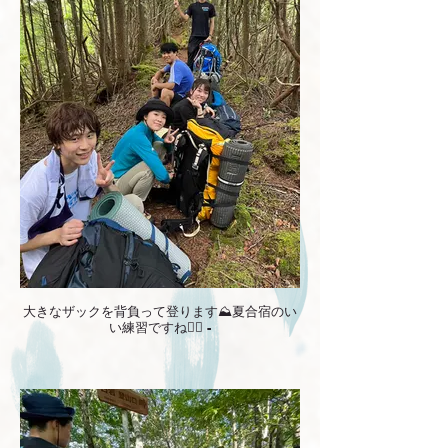
大きなザックを背負って登ります⛰️夏合宿のい
い練習ですね✊🏻 -