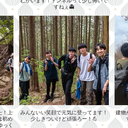
むかいます！トンネルって少し怖いで
すねぇ👻
た！上
みんないい笑顔で元気に登ってます！
建物
は初め
少しきついけど頑張ろー！💪
ゆっく