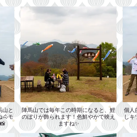
馬山と
陣馬山では毎年この時期になると、鯉
個人
🐴モ
のぼりが飾られます！色鮮やかで映え
しキ

ますね✨