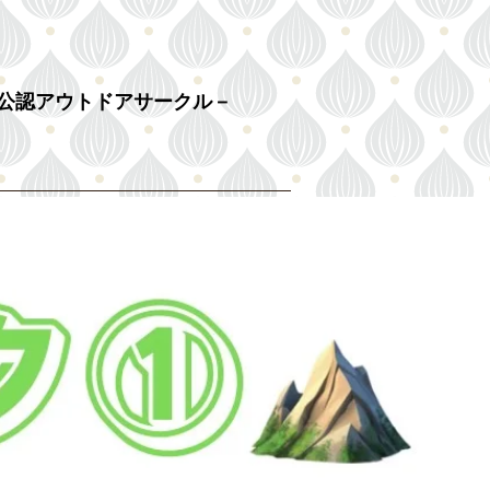
学公認アウトドアサークル－
rds of 2026
OB・OG