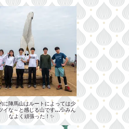
的に陣馬山はルートによっては少
ツイな～と感じる山です…💦みん
なよく頑張った！✨