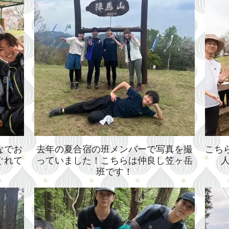
なでお
去年の夏合宿の班メンバーで写真を撮
こち
ぐれて
っていました！こちらは仲良し笠ヶ岳
班です！