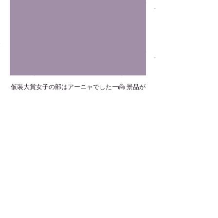
仮装大賞女子の部はアーニャでしたー👼 景品が
なんと、CICAマスク！！おめでとう🎉