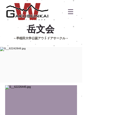
​岳文会
​－早稲田大学公認アウトドアサークル－