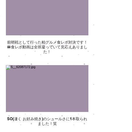
前哨戦として行った柏グルメ食レポ対決です！
🍔食レポ動画は全班凝っていて見応えありまし
た！
SO(凄く お好み焼き)のシュールさに1本取られ
ました！笑