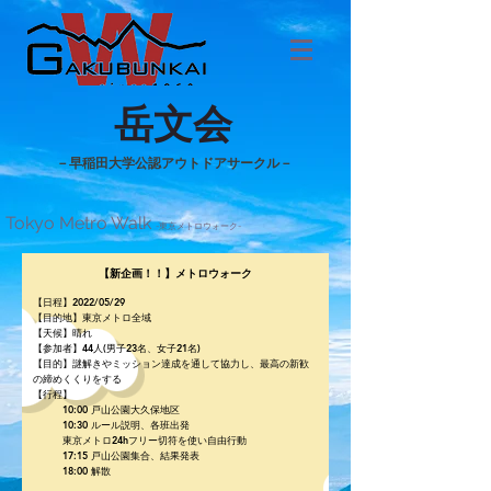
​岳文会
​－早稲田大学公認アウトドアサークル－
Tokyo Metro Walk
-東京メトロウォーク-
​【新企画！！】メトロウォーク
【日程】2022/05/29
【目的地】東京メトロ全域
【天候】晴れ
【参加者】44人(男子23名、女子21名)
【目的】謎解きやミッション達成を通して協力し、最高の新歓
の締めくくりをする
​【行程】
10:00 戸山公園大久保地区
10:30 ルール説明、各班出発
東京メトロ24hフリー切符を使い自由行動
17:15 戸山公園集合、結果発表
18:00 解散