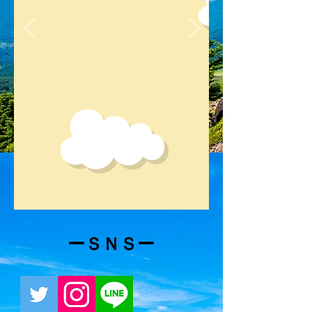
​ーＳＮＳー