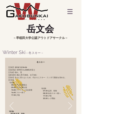
​岳文会
​－早稲田大学公認アウトドアサークル－
Winter Ski
－冬スキー－
冬スキー
【日程】
2018/12/24-26
【目的地】
長野県 X-JAM高井富士
【天候】晴れ、雪
【参加者】
28人
(男子
24
名
、女子4
名)
【目的】
冬山に登らないため、代わりにスキー・スノボで親睦を深める。
​【行程】
12/24
08:15 戸山公園集合
09:00 戸山公園出発
12/25
15:00 デイライト北志賀着
​ 07:30 起床、朝食
16:45 スキー終了
08:30 各自スキー場へ
17:30 夕食
17:30 夕食
20:30 レク開始
12/26
07:30 起床、朝食